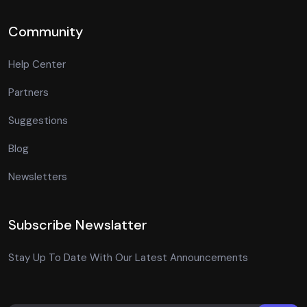
Community
Help Center
Partners
Suggestions
Blog
Newsletters
Subscribe Newslatter
Stay Up To Date With Our Latest Announcements