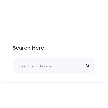
Search Here