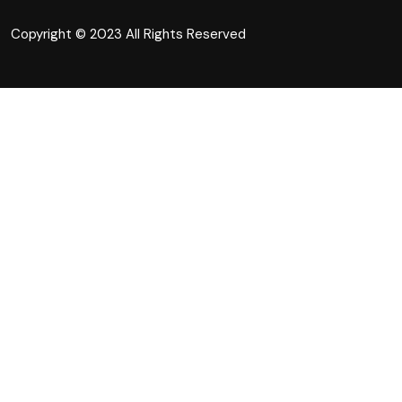
Copyright © 2023 All Rights Reserved