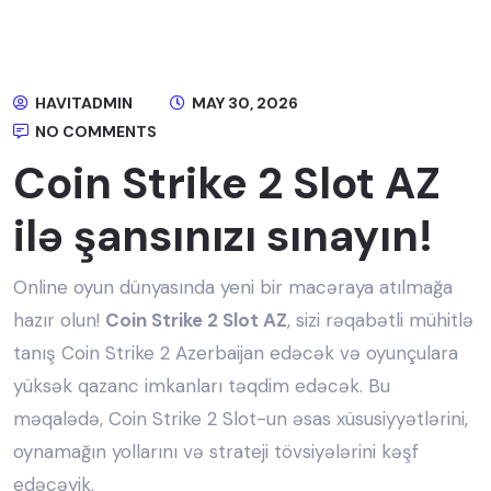
HAVITADMIN
MAY 30, 2026
NO COMMENTS
Coin Strike 2 Slot AZ
ilə şansınızı sınayın!
Online oyun dünyasında yeni bir macəraya atılmağa
hazır olun!
Coin Strike 2 Slot AZ
, sizi rəqabətli mühitlə
tanış
Coin Strike 2 Azerbaijan
edəcək və oyunçulara
yüksək qazanc imkanları təqdim edəcək. Bu
məqalədə, Coin Strike 2 Slot-un əsas xüsusiyyətlərini,
oynamağın yollarını və strateji tövsiyələrini kəşf
edəcəyik.