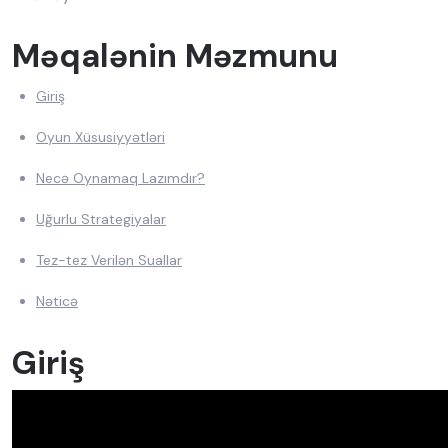
Məqalənin Məzmunu
Giriş
Oyun Xüsusiyyətləri
Necə Oynamaq Lazımdır?
Uğurlu Strategiyalar
Tez-tez Verilən Suallar
Nəticə
Giriş