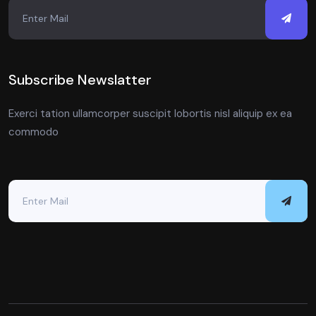
Subscribe Newslatter
Exerci tation ullamcorper suscipit lobortis nisl aliquip ex ea
commodo