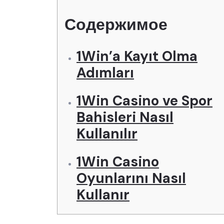
Содержимое
1Win’a Kayıt Olma
Adımları
1Win Casino ve Spor
Bahisleri Nasıl
Kullanılır
1Win Casino
Oyunlarını Nasıl
Kullanır