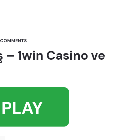
 COMMENTS
ş – 1win Casino ve
PLAY