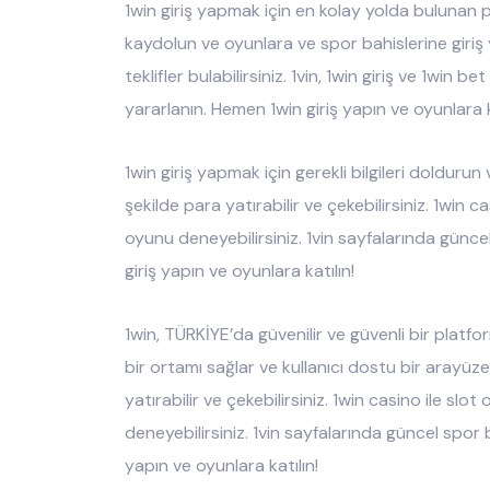
1win giriş
yapmak için en kolay yolda bulunan plat
kaydolun ve oyunlara ve spor bahislerine giriş 
teklifler bulabilirsiniz. 1vin, 1win giriş ve 1win 
yararlanın. Hemen 1win giriş yapın ve oyunlara k
1win giriş yapmak için gerekli bilgileri doldurun
şekilde para yatırabilir ve çekebilirsiniz. 1win c
oyunu deneyebilirsiniz. 1vin sayfalarında güncel 
giriş yapın ve oyunlara katılın!
1win, TÜRKİYE’da güvenilir ve güvenli bir platfo
bir ortamı sağlar ve kullanıcı dostu bir arayüze
yatırabilir ve çekebilirsiniz. 1win casino ile slo
deneyebilirsiniz. 1vin sayfalarında güncel spor ba
yapın ve oyunlara katılın!