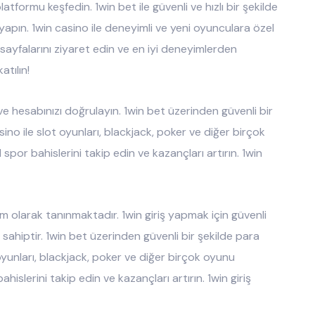
formu keşfedin. 1win bet ile güvenli ve hızlı bir şekilde
yapın. 1win casino ile deneyimli ve yeni oyunculara özel
bet sayfalarını ziyaret edin ve en iyi deneyimlerden
atılın!
 ve hesabınızı doğrulayın. 1win bet üzerinden güvenli bir
asino ile slot oyunları, blackjack, poker ve diğer birçok
spor bahislerini takip edin ve kazançları artırın. 1win
rm olarak tanınmaktadır. 1win giriş yapmak için güvenli
 sahiptir. 1win bet üzerinden güvenli bir şekilde para
t oyunları, blackjack, poker ve diğer birçok oyunu
hislerini takip edin ve kazançları artırın. 1win giriş