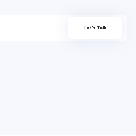
Let's Talk