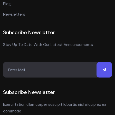
Blog
Newsletters
Subscribe Newslatter
Stay Up To Date With Our Latest Announcements
Subscribe Newslatter
Exerci tation ullamcorper suscipit lobortis nisl aliquip ex ea
commodo