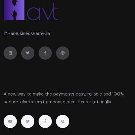
#HarBusinessBarhyGa
A new way to make the payments easy, reliable and 100%
secure. claritatem itamconse quat. Exerci tationulla