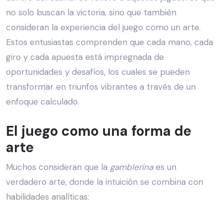
no solo buscan la victoria, sino que también
consideran la experiencia del juego como un arte.
Estos entusiastas comprenden que cada mano, cada
giro y cada apuesta está impregnada de
oportunidades y desafíos, los cuales se pueden
transformar en triunfos vibrantes a través de un
enfoque calculado.
El juego como una forma de
arte
Muchos consideran que la
gamblerina
es un
verdadero arte, donde la intuición se combina con
habilidades analíticas: