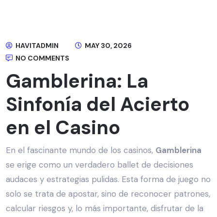
HAVITADMIN
MAY 30, 2026
NO COMMENTS
Gamblerina: La
Sinfonía del Acierto
en el Casino
En el fascinante mundo de los casinos,
Gamblerina
se erige como un verdadero ballet de decisiones
audaces y estrategias pulidas. Esta forma de juego no
solo se trata de apostar, sino de reconocer patrones,
calcular riesgos y, lo más importante, disfrutar de la