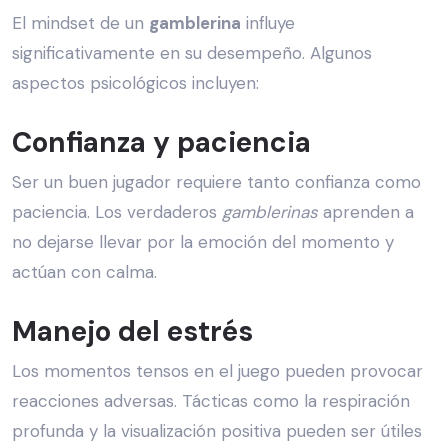
El mindset de un
gamblerina
influye
significativamente en su desempeño. Algunos
aspectos psicológicos incluyen:
Confianza y paciencia
Ser un buen jugador requiere tanto confianza como
paciencia. Los verdaderos
gamblerinas
aprenden a
no dejarse llevar por la emoción del momento y
actúan con calma.
Manejo del estrés
Los momentos tensos en el juego pueden provocar
reacciones adversas. Tácticas como la respiración
profunda y la visualización positiva pueden ser útiles