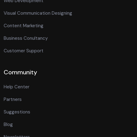
Web Development
Visual Communication Designing
Content Marketing
Business Conultancy
Customer Support
Community
Help Center
Partners
Suggestions
Blog
Newsletters