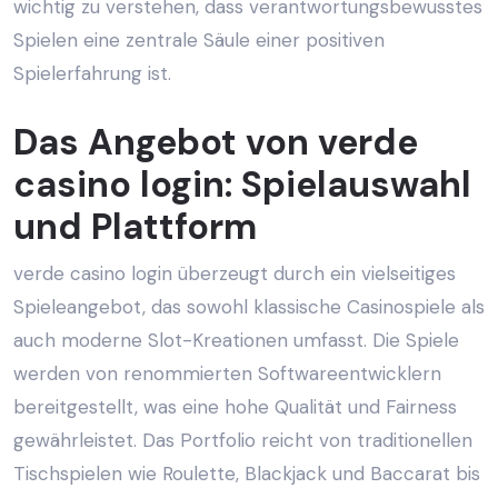
wichtig zu verstehen, dass verantwortungsbewusstes
Spielen eine zentrale Säule einer positiven
Spielerfahrung ist.
Das Angebot von verde
casino login: Spielauswahl
und Plattform
verde casino login überzeugt durch ein vielseitiges
Spieleangebot, das sowohl klassische Casinospiele als
auch moderne Slot-Kreationen umfasst. Die Spiele
werden von renommierten Softwareentwicklern
bereitgestellt, was eine hohe Qualität und Fairness
gewährleistet. Das Portfolio reicht von traditionellen
Tischspielen wie Roulette, Blackjack und Baccarat bis