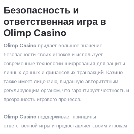
Безопасность и
ответственная игра в
Olimp Casino
Olimp Casino
придает большое значение
безопасности своих игроков и использует
современные технологии шифрования для защиты
личных данных и финансовых транзакций. Казино
также имеет лицензию, выданную авторитетным
регулирующим органом, что гарантирует честность и
прозрачность игрового процесса.
Olimp Casino
поддерживает принципы
ответственной игры и предоставляет своим игрокам