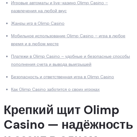
Игровые автоматы и live-казино Olimp Casino –
развлечения на любой вкус
Жанры игр в Olimp Casino
Мобильное использование Olimp Casino – игра в любое
время и в любом месте
Платежи в Olimp Casino – удобные и безопасные способы
пополнения счета и вывода выигрышей
Безопасность и ответственная игра в Olimp Casino
Как Olimp Casino заботится о своих игроках
Крепкий щит Olimp
Casino — надёжность