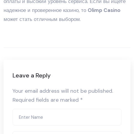
оплаты и высокий уровень сервиса. Если вы ищете
надежное и проверенное казино, то
Olimp Casino
может стать отличным выбором.
Leave a Reply
Your email address will not be published.
Required fields are marked
*