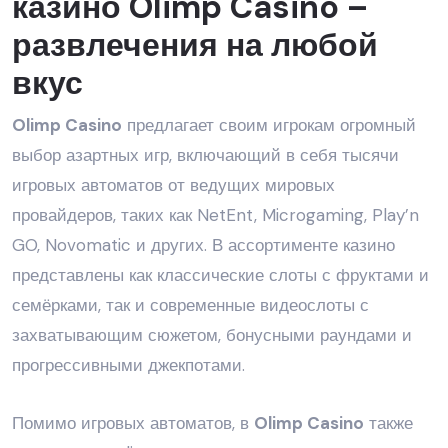
казино Olimp Casino –
развлечения на любой
вкус
Olimp Casino
предлагает своим игрокам огромный
выбор азартных игр, включающий в себя тысячи
игровых автоматов от ведущих мировых
провайдеров, таких как NetEnt, Microgaming, Play’n
GO, Novomatic и других. В ассортименте казино
представлены как классические слоты с фруктами и
семёрками, так и современные видеослоты с
захватывающим сюжетом, бонусными раундами и
прогрессивными джекпотами.
Помимо игровых автоматов, в
Olimp Casino
также