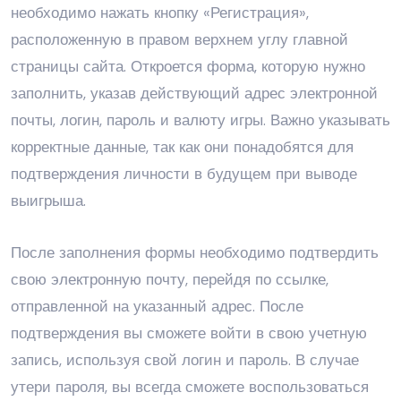
необходимо нажать кнопку «Регистрация»,
расположенную в правом верхнем углу главной
страницы сайта. Откроется форма, которую нужно
заполнить, указав действующий адрес электронной
почты, логин, пароль и валюту игры. Важно указывать
корректные данные, так как они понадобятся для
подтверждения личности в будущем при выводе
выигрыша.
После заполнения формы необходимо подтвердить
свою электронную почту, перейдя по ссылке,
отправленной на указанный адрес. После
подтверждения вы сможете войти в свою учетную
запись, используя свой логин и пароль. В случае
утери пароля, вы всегда сможете воспользоваться