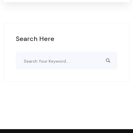
Search Here