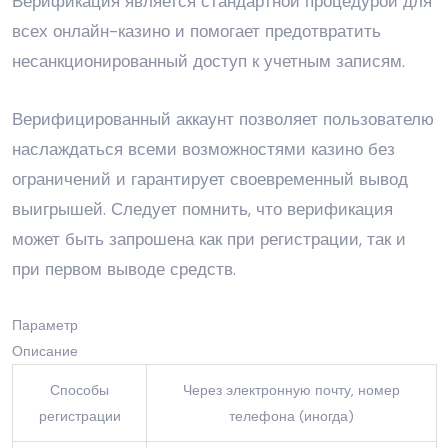
Верификация является стандартной процедурой для
всех онлайн-казино и помогает предотвратить
несанкционированный доступ к учетным записям.
Верифицированный аккаунт позволяет пользователю
наслаждаться всеми возможностями казино без
ограничений и гарантирует своевременный вывод
выигрышей. Следует помнить, что верификация
может быть запрошена как при регистрации, так и
при первом выводе средств.
Параметр
Описание
Способы
Через электронную почту, номер
регистрации
телефона (иногда)