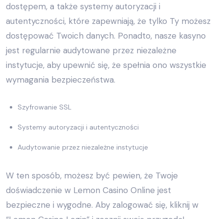
dostępem, a także systemy autoryzacji i
autentyczności, które zapewniają, że tylko Ty możesz
dostępować Twoich danych. Ponadto, nasze kasyno
jest regularnie audytowane przez niezależne
instytucje, aby upewnić się, że spełnia ono wszystkie
wymagania bezpieczeństwa.
Szyfrowanie SSL
Systemy autoryzacji i autentyczności
Audytowanie przez niezależne instytucje
W ten sposób, możesz być pewien, że Twoje
doświadczenie w Lemon Casino Online jest
bezpieczne i wygodne. Aby zalogować się, kliknij w