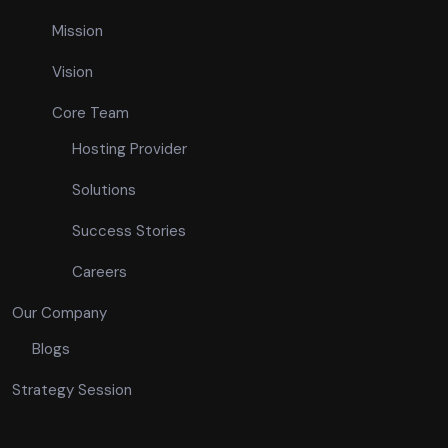
Mission
Vision
Core Team
Hosting Provider
Solutions
Success Stories
Careers
Our Company
Blogs
Strategy Session