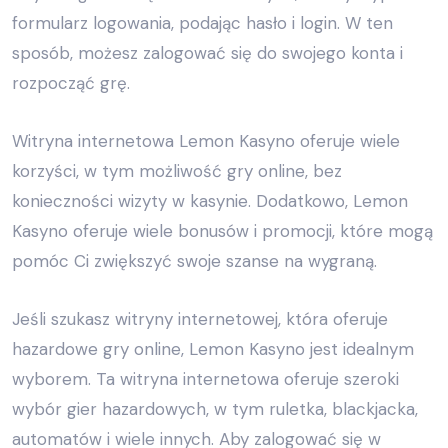
formularz logowania, podając hasło i login. W ten
sposób, możesz zalogować się do swojego konta i
rozpocząć grę.
Witryna internetowa Lemon Kasyno oferuje wiele
korzyści, w tym możliwość gry online, bez
konieczności wizyty w kasynie. Dodatkowo, Lemon
Kasyno oferuje wiele bonusów i promocji, które mogą
pomóc Ci zwiększyć swoje szanse na wygraną.
Jeśli szukasz witryny internetowej, która oferuje
hazardowe gry online, Lemon Kasyno jest idealnym
wyborem. Ta witryna internetowa oferuje szeroki
wybór gier hazardowych, w tym ruletka, blackjacka,
automatów i wiele innych. Aby zalogować się w