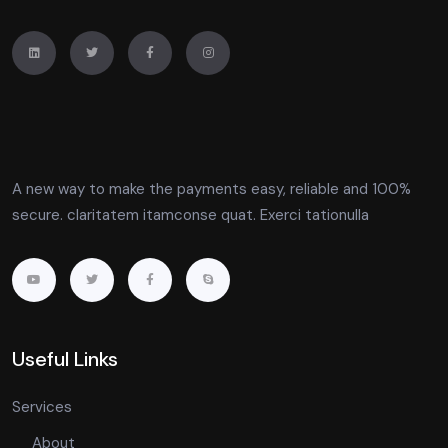
A new way to make the payments easy, reliable and 100%
secure. claritatem itamconse quat. Exerci tationulla
Useful Links
Services
About