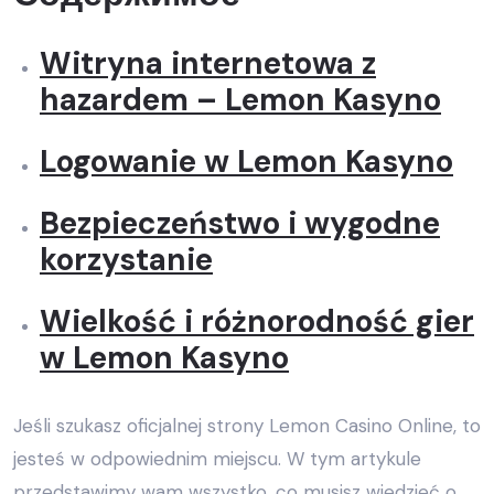
Witryna internetowa z
hazardem – Lemon Kasyno
Logowanie w Lemon Kasyno
Bezpieczeństwo i wygodne
korzystanie
Wielkość i różnorodność gier
w Lemon Kasyno
Jeśli szukasz oficjalnej strony Lemon Casino Online, to
jesteś w odpowiednim miejscu. W tym artykule
przedstawimy wam wszystko, co musisz wiedzieć o