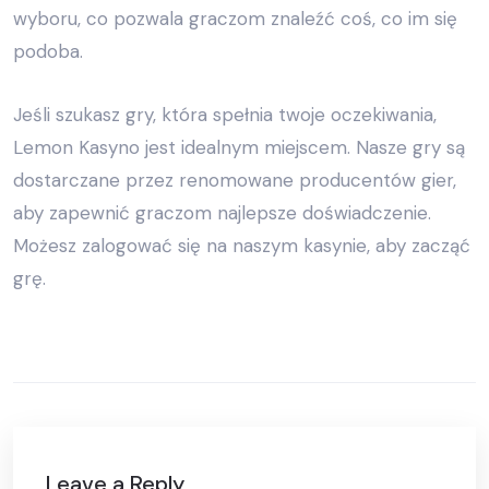
wyboru, co pozwala graczom znaleźć coś, co im się
podoba.
Jeśli szukasz gry, która spełnia twoje oczekiwania,
Lemon Kasyno jest idealnym miejscem. Nasze gry są
dostarczane przez renomowane producentów gier,
aby zapewnić graczom najlepsze doświadczenie.
Możesz zalogować się na naszym kasynie, aby zacząć
grę.
Leave a Reply