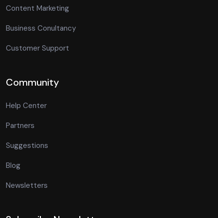
Content Marketing
Business Conultancy
Customer Support
Community
Help Center
Partners
Suggestions
Blog
Newsletters