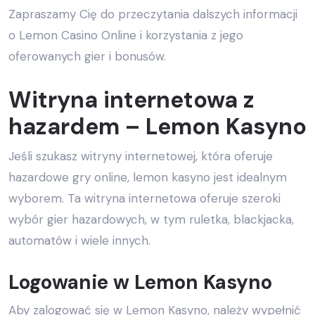
Zapraszamy Cię do przeczytania dalszych informacji
o Lemon Casino Online i korzystania z jego
oferowanych gier i bonusów.
Witryna internetowa z
hazardem – Lemon Kasyno
Jeśli szukasz witryny internetowej, która oferuje
hazardowe gry online,
lemon kasyno
jest idealnym
wyborem. Ta witryna internetowa oferuje szeroki
wybór gier hazardowych, w tym ruletka, blackjacka,
automatów i wiele innych.
Logowanie w Lemon Kasyno
Aby zalogować się w Lemon Kasyno, należy wypełnić