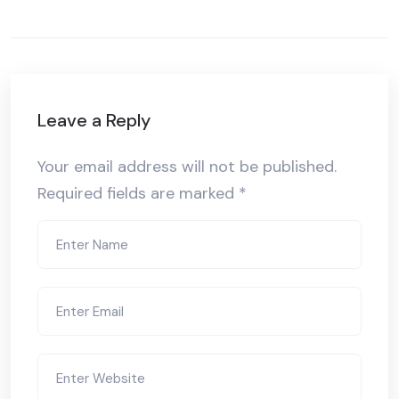
Leave a Reply
Your email address will not be published.
Required fields are marked
*