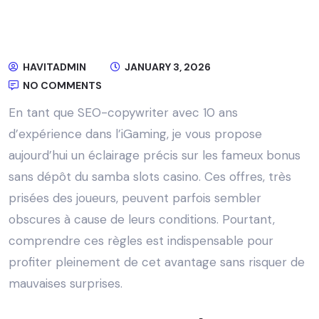
HAVITADMIN
JANUARY 3, 2026
NO COMMENTS
En tant que SEO-copywriter avec 10 ans
d’expérience dans l’iGaming, je vous propose
aujourd’hui un éclairage précis sur les fameux bonus
sans dépôt du
samba slots casino
. Ces offres, très
prisées des joueurs, peuvent parfois sembler
obscures à cause de leurs conditions. Pourtant,
comprendre ces règles est indispensable pour
profiter pleinement de cet avantage sans risquer de
mauvaises surprises.