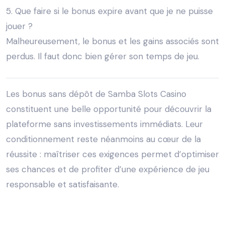
5. Que faire si le bonus expire avant que je ne puisse
jouer ?
Malheureusement, le bonus et les gains associés sont
perdus. Il faut donc bien gérer son temps de jeu.
Les bonus sans dépôt de Samba Slots Casino
constituent une belle opportunité pour découvrir la
plateforme sans investissements immédiats. Leur
conditionnement reste néanmoins au cœur de la
réussite : maîtriser ces exigences permet d’optimiser
ses chances et de profiter d’une expérience de jeu
responsable et satisfaisante.