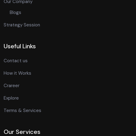
Our Company
Blogs
Strategy Session
Useful Links
Contact us
How it Works
Crareer
Explore
Terms & Services
Our Services