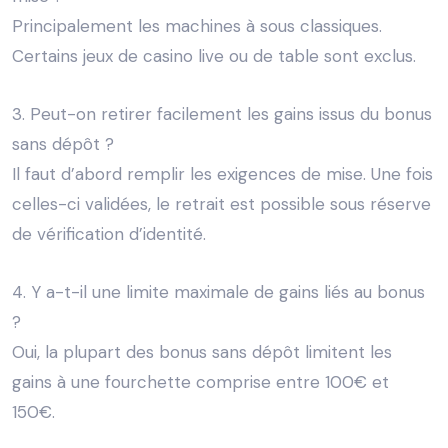
Principalement les machines à sous classiques.
Certains jeux de casino live ou de table sont exclus.
3. Peut-on retirer facilement les gains issus du bonus
sans dépôt ?
Il faut d’abord remplir les exigences de mise. Une fois
celles-ci validées, le retrait est possible sous réserve
de vérification d’identité.
4. Y a-t-il une limite maximale de gains liés au bonus
?
Oui, la plupart des bonus sans dépôt limitent les
gains à une fourchette comprise entre 100€ et
150€.