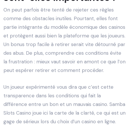
On peut parfois être tenté de rejeter ces règles
comme des obstacles inutiles. Pourtant, elles font
partie intégrante du modèle économique des casinos
et protègent aussi bien la plateforme que les joueurs.
Un bonus trop facile à retirer serait vite détourné par
des abus. De plus, comprendre ces conditions évite
la frustration : mieux vaut savoir en amont ce que l’on
peut espérer retirer et comment procéder.
Un joueur expérimenté vous dira que c’est cette
transparence dans les conditions qui fait la
différence entre un bon et un mauvais casino. Samba
Slots Casino joue ici la carte de la clarté, ce qui est un
gage de sérieux lors du choix d’un casino en ligne.