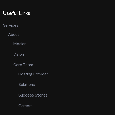
Useful Links
Services
About
Mission
Vision
Core Team
Hosting Provider
Solutions
Success Stories
Careers