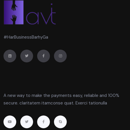
#HarBusinessBarhyGa
A new way to make the payments easy, reliable and 100%
secure. claritatem itamconse quat. Exerci tationulla