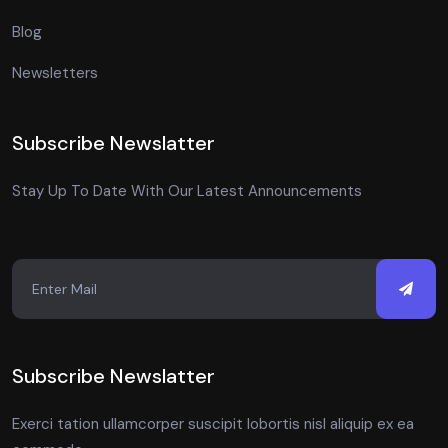
Blog
Newsletters
Subscribe Newslatter
Stay Up To Date With Our Latest Announcements
Subscribe Newslatter
Exerci tation ullamcorper suscipit lobortis nisl aliquip ex ea