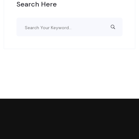
Search Here