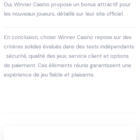
Oui, Winner Casino propose un bonus attractif pour
les nouveaux joueurs, détaillé sur leur site officiel.
En conclusion, choisir Winner Casino repose sur des
critères solides évalués dans des tests indépendants
: sécurité, qualité des jeux, service client et options
de paiement. Ces éléments réunis garantissent une
expérience de jeu fiable et plaisante.