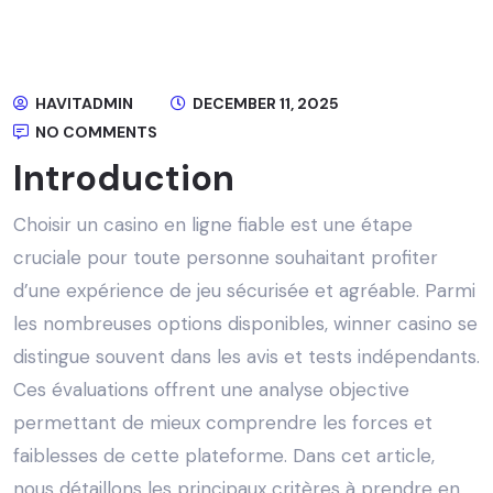
HAVITADMIN
DECEMBER 11, 2025
NO COMMENTS
Introduction
Choisir un casino en ligne fiable est une étape
cruciale pour toute personne souhaitant profiter
d’une expérience de jeu sécurisée et agréable. Parmi
les nombreuses options disponibles,
winner casino
se
distingue souvent dans les avis et tests indépendants.
Ces évaluations offrent une analyse objective
permettant de mieux comprendre les forces et
faiblesses de cette plateforme. Dans cet article,
nous détaillons les principaux critères à prendre en