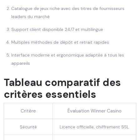
Catalogue de jeux riche avec des titres de fournisseurs
leaders du marché
Support client disponible 24/7 et multilingue
Multiples méthodes de dépôt et retrait rapides
Interface moderne et ergonomique adaptée à tous les
appareils
Tableau comparatif des
critères essentiels
Critère
Évaluation Winner Casino
Sécurité
Licence officielle, chiffrement SSL