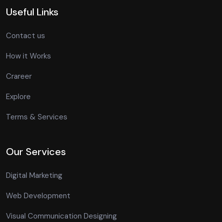
Useful Links
Contact us
How it Works
Crareer
Explore
Terms & Services
Our Services
Digital Marketing
Web Development
Visual Communication Designing