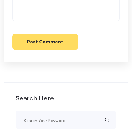
Post Comment
Search Here