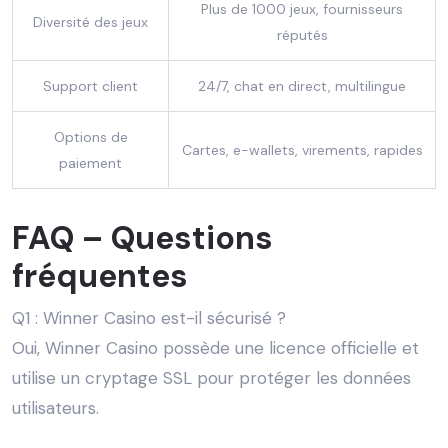
Plus de 1000 jeux, fournisseurs
Diversité des jeux
réputés
Support client
24/7, chat en direct, multilingue
Options de
Cartes, e-wallets, virements, rapides
paiement
FAQ – Questions
fréquentes
Q1 : Winner Casino est-il sécurisé ?
Oui, Winner Casino possède une licence officielle et
utilise un cryptage SSL pour protéger les données
utilisateurs.