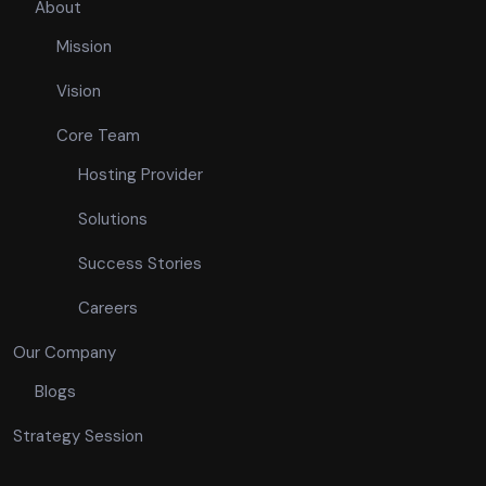
About
Mission
Vision
Core Team
Hosting Provider
Solutions
Success Stories
Careers
Our Company
Blogs
Strategy Session