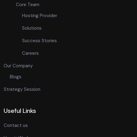
Core Team
Hosting Provider
Solutions
Success Stories
Careers
Our Company
Blogs
Strategy Session
Useful Links
Contact us