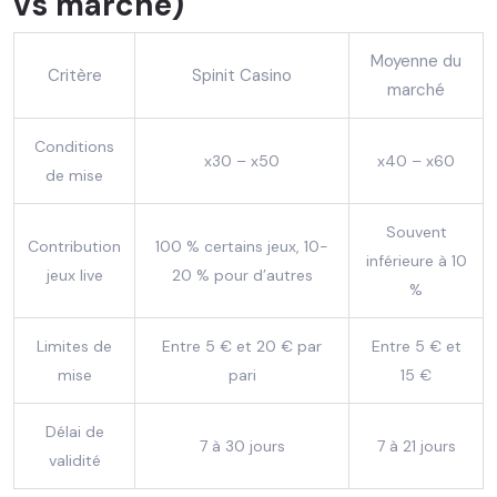
vs marché)
Moyenne du
Critère
Spinit Casino
marché
Conditions
x30 – x50
x40 – x60
de mise
Souvent
Contribution
100 % certains jeux, 10-
inférieure à 10
jeux live
20 % pour d’autres
%
Limites de
Entre 5 € et 20 € par
Entre 5 € et
mise
pari
15 €
Délai de
7 à 30 jours
7 à 21 jours
validité