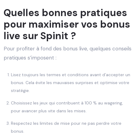
Quelles bonnes pratiques
pour maximiser vos bonus
live sur Spinit ?
Pour profiter à fond des bonus live, quelques conseils
pratiques s’imposent :
Lisez toujours les termes et conditions avant d’accepter un
bonus. Cela évite les mauvaises surprises et optimise votre
stratégie.
Choisissez les jeux qui contribuent à 100 % au wagering,
pour avancer plus vite dans les mises.
Respectez les limites de mise pour ne pas perdre votre
bonus.