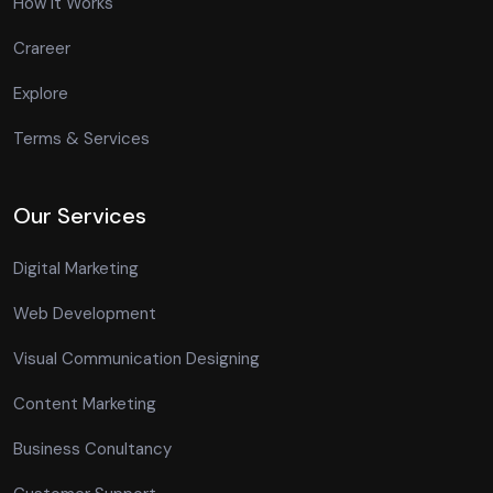
How it Works
Crareer
Explore
Terms & Services
Our Services
Digital Marketing
Web Development
Visual Communication Designing
Content Marketing
Business Conultancy