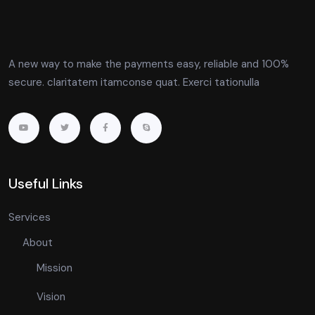
A new way to make the payments easy, reliable and 100%
secure. claritatem itamconse quat. Exerci tationulla
Useful Links
Services
About
Mission
Vision