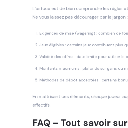
L’astuce est de bien comprendre les règles e
Ne vous laissez pas décourager par le jargon : l
Exigences de mise (wagering) : combien de fois 
Jeux éligibles : certains jeux contribuent plus q
Validité des offres : date limite pour utiliser le 
Montants maximums : plafonds sur gains ou mi
Méthodes de dépôt acceptées : certains bonus
En maîtrisant ces éléments, chaque joueur a
effectifs.
FAQ – Tout savoir sur