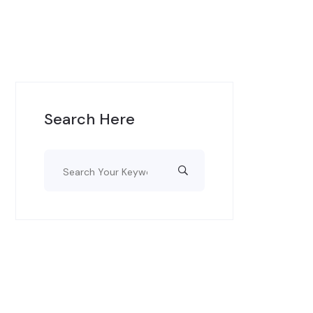
Search Here