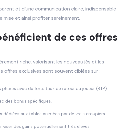
rent et d’une communication claire, indispensable
 mise et ainsi profiter sereinement.
bénéficient de ces offres
rement riche, valorisant les nouveautés et les
s offres exclusives sont souvent ciblées sur :
s phares avec de forts taux de retour au joueur (RTP).
vec des bonus spécifiques.
ns dédiées aux tables animées par de vrais croupiers.
 viser des gains potentiellement très élevés.