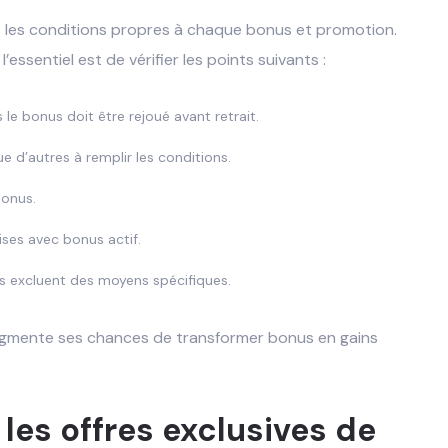
t les conditions propres à chaque bonus et promotion.
’essentiel est de vérifier les points suivants :
le bonus doit être rejoué avant retrait.
ue d’autres à remplir les conditions.
bonus.
ses avec bonus actif.
 excluent des moyens spécifiques.
ugmente ses chances de transformer bonus en gains
 les offres exclusives de