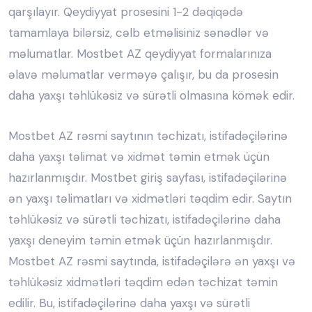
qarşılayır. Qeydiyyat prosesini 1-2 dəqiqədə
tamamlaya bilərsiz, cəlb etməlisiniz sənədlər və
məlumatlar. Mostbet AZ qeydiyyat formalarınıza
əlavə məlumatlar verməyə çalışır, bu da prosesin
daha yaxşı təhlükəsiz və sürətli olmasına kömək edir.
Mostbet AZ rəsmi saytının təchizatı, istifadəçilərinə
daha yaxşı təlimat və xidmət təmin etmək üçün
hazırlanmışdır. Mostbet giriş sayfası, istifadəçilərinə
ən yaxşı təlimatları və xidmətləri təqdim edir. Saytın
təhlükəsiz və sürətli təchizatı, istifadəçilərinə daha
yaxşı deneyim təmin etmək üçün hazırlanmışdır.
Mostbet AZ rəsmi saytında, istifadəçilərə ən yaxşı və
təhlükəsiz xidmətləri təqdim edən təchizat təmin
edilir. Bu, istifadəçilərinə daha yaxşı və sürətli