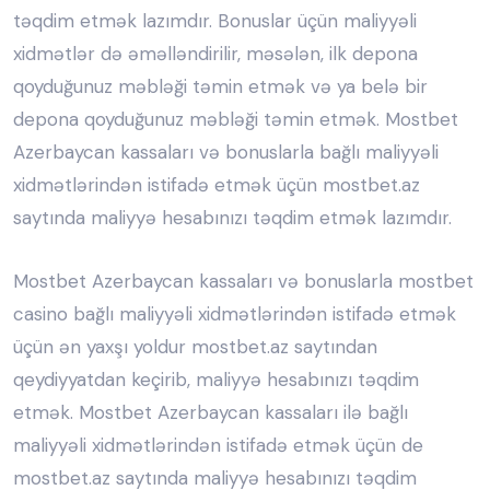
təqdim etmək lazımdır. Bonuslar üçün maliyyəli
xidmətlər də əməlləndirilir, məsələn, ilk depona
qoyduğunuz məbləği təmin etmək və ya belə bir
depona qoyduğunuz məbləği təmin etmək. Mostbet
Azerbaycan kassaları və bonuslarla bağlı maliyyəli
xidmətlərindən istifadə etmək üçün mostbet.az
saytında maliyyə hesabınızı təqdim etmək lazımdır.
Mostbet Azerbaycan kassaları və bonuslarla
mostbet
casino
bağlı maliyyəli xidmətlərindən istifadə etmək
üçün ən yaxşı yoldur mostbet.az saytından
qeydiyyatdan keçirib, maliyyə hesabınızı təqdim
etmək. Mostbet Azerbaycan kassaları ilə bağlı
maliyyəli xidmətlərindən istifadə etmək üçün de
mostbet.az saytında maliyyə hesabınızı təqdim