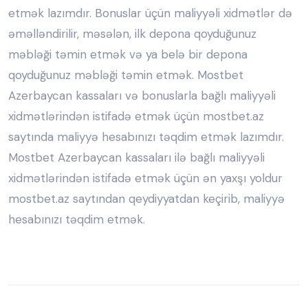
etmək lazımdır. Bonuslar üçün maliyyəli xidmətlər də
əməlləndirilir, məsələn, ilk depona qoyduğunuz
məbləği təmin etmək və ya belə bir depona
qoyduğunuz məbləği təmin etmək. Mostbet
Azerbaycan kassaları və bonuslarla bağlı maliyyəli
xidmətlərindən istifadə etmək üçün mostbet.az
saytında maliyyə hesabınızı təqdim etmək lazımdır.
Mostbet Azerbaycan kassaları ilə bağlı maliyyəli
xidmətlərindən istifadə etmək üçün ən yaxşı yoldur
mostbet.az saytından qeydiyyatdan keçirib, maliyyə
hesabınızı təqdim etmək.