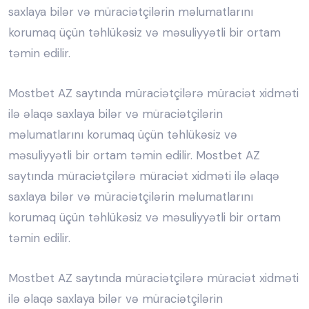
saxlaya bilər və müraciətçilərin məlumatlarını
korumaq üçün təhlükəsiz və məsuliyyətli bir ortam
təmin edilir.
Mostbet AZ saytında müraciətçilərə müraciət xidməti
ilə əlaqə saxlaya bilər və müraciətçilərin
məlumatlarını korumaq üçün təhlükəsiz və
məsuliyyətli bir ortam təmin edilir. Mostbet AZ
saytında müraciətçilərə müraciət xidməti ilə əlaqə
saxlaya bilər və müraciətçilərin məlumatlarını
korumaq üçün təhlükəsiz və məsuliyyətli bir ortam
təmin edilir.
Mostbet AZ saytında müraciətçilərə müraciət xidməti
ilə əlaqə saxlaya bilər və müraciətçilərin