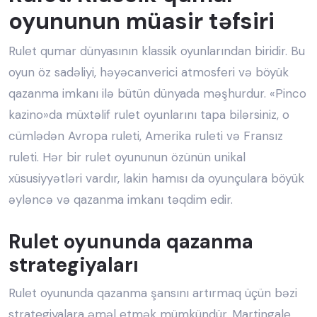
oyununun müasir təfsiri
Rulet qumar dünyasının klassik oyunlarından biridir. Bu
oyun öz sadəliyi, həyəcanverici atmosferi və böyük
qazanma imkanı ilə bütün dünyada məşhurdur. «Pinco
kazino»da müxtəlif rulet oyunlarını tapa bilərsiniz, o
cümlədən Avropa ruleti, Amerika ruleti və Fransız
ruleti. Hər bir rulet oyununun özünün unikal
xüsusiyyətləri vardır, lakin hamısı da oyunçulara böyük
əyləncə və qazanma imkanı təqdim edir.
Rulet oyununda qazanma
strategiyaları
Rulet oyununda qazanma şansını artırmaq üçün bəzi
strategiyalara əməl etmək mümkündür. Martingale