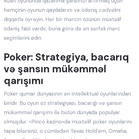
Rulet oyununda qazanma şansınızı artırmaq üçün
həmçinin oyunun qaydalarını və ödəniş cədvəlini
diqqətlə öyrəyin. Hər bir mərcin özünün müxtəlif
ödəniş faizi vardır, buna görə də ən sərfəli mərc
seçimlərini edin.
Poker: Strategiya, bacarıq
və şansın mükəmməl
qarışımı
Poker qumar dünyasının ən intellektual oyunlarından
biridir. Bu oyun öz strategiyası, bacarığı və şansın
mükəmməl qarışımı ilə bütün dünyada populyar
olmuşdur. «Pinco kazino»da müxtəlif poker oyunlarını
tapa bilərsiniz, o cümlədən Texas Hold’em, Omaha,