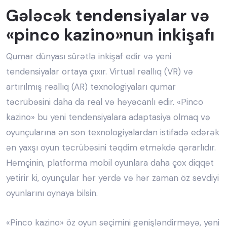
Gələcək tendensiyalar və
«pinco kazino»nun inkişafı
Qumar dünyası sürətlə inkişaf edir və yeni
tendensiyalar ortaya çıxır. Virtual reallıq (VR) və
artırılmış reallıq (AR) texnologiyaları qumar
təcrübəsini daha da real və həyəcanlı edir. «Pinco
kazino» bu yeni tendensiyalara adaptasiya olmaq və
oyunçularına ən son texnologiyalardan istifadə edərək
ən yaxşı oyun təcrübəsini təqdim etməkdə qərarlıdır.
Həmçinin, platforma mobil oyunlara daha çox diqqət
yetirir ki, oyunçular hər yerdə və hər zaman öz sevdiyi
oyunlarını oynaya bilsin.
«Pinco kazino» öz oyun seçimini genişləndirməyə, yeni