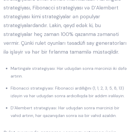
strategiyası, Fibonacci strategiyası və D’Alembert
strategiyası kimi strategiyalar ən populyar
strategiyalardandır. Lakin, qeyd edək ki, bu
strategiyalar heç zaman 100% qazanma zəmanəti
vermir. Çünki rulet oyunları təsadüfi say generatorları
ilə işləyir və hər bir fırlanma tamamilə müstəqildir.
Martingale strategiyası: Hər uduşdan sonra mərcinizi iki dəfə
artırın.
Fibonacci strategiyası: Fibonacci ardıllığını (1, 1, 2, 3, 5, 8, 13)
izləyin və hər uduşdan sonra ardıcıllıqda bir addım irəliləyin.
D’Alembert strategiyası: Hər uduşdan sonra mərcinizi bir
vahid artırın, hər qazanışdan sonra isə bir vahid azaldın.