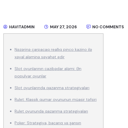
HAVITADMIN
MAY 27, 2026
NO COMMENTS
Nəzərinə çarpacaq reallıq pinco kazino ilə
xəyal aləminə səyahət edir
Slot oyunlarının cazibədar aləmi: Ən
populyar oyunlar
Slot oyunlarında qazanma strategiyaları
Rulet: Klassik qumar oyununun müasir təfsiri
Rulet oyununda qazanma strategiyaları
Poker: Strategiya, bacarıq və şansın