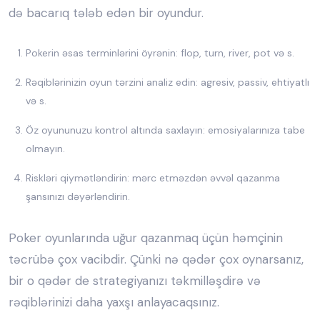
də bacarıq tələb edən bir oyundur.
Pokerin əsas terminlərini öyrənin: flop, turn, river, pot və s.
Rəqiblərinizin oyun tərzini analiz edin: agresiv, passiv, ehtiyatlı
və s.
Öz oyununuzu kontrol altında saxlayın: emosiyalarınıza tabe
olmayın.
Riskləri qiymətləndirin: mərc etməzdən əvvəl qazanma
şansınızı dəyərləndirin.
Poker oyunlarında uğur qazanmaq üçün həmçinin
təcrübə çox vacibdir. Çünki nə qədər çox oynarsanız,
bir o qədər de strategiyanızı təkmilləşdirə və
rəqiblərinizi daha yaxşı anlayacaqsınız.