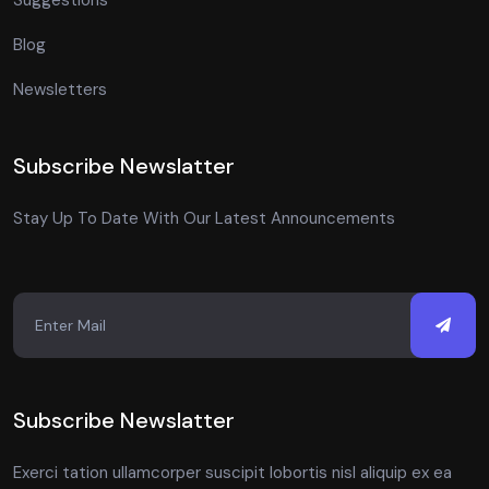
Blog
Newsletters
Subscribe Newslatter
Stay Up To Date With Our Latest Announcements
Subscribe Newslatter
Exerci tation ullamcorper suscipit lobortis nisl aliquip ex ea