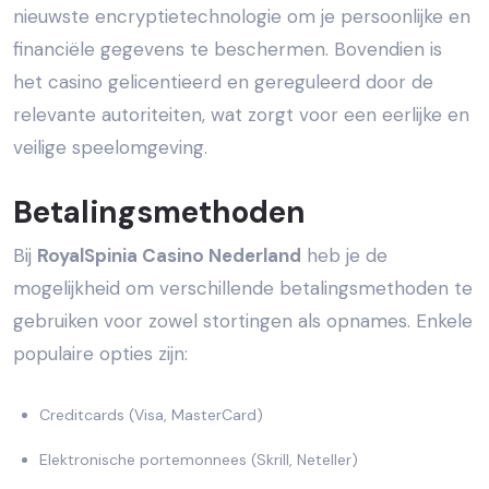
nieuwste encryptietechnologie om je persoonlijke en
financiële gegevens te beschermen. Bovendien is
het casino gelicentieerd en gereguleerd door de
relevante autoriteiten, wat zorgt voor een eerlijke en
veilige speelomgeving.
Betalingsmethoden
Bij
RoyalSpinia Casino Nederland
heb je de
mogelijkheid om verschillende betalingsmethoden te
gebruiken voor zowel stortingen als opnames. Enkele
populaire opties zijn:
Creditcards (Visa, MasterCard)
Elektronische portemonnees (Skrill, Neteller)