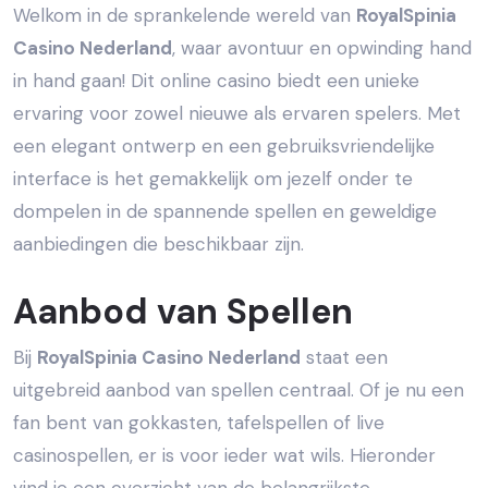
Welkom in de sprankelende wereld van
RoyalSpinia
Casino Nederland
, waar avontuur en opwinding hand
in hand gaan! Dit online casino biedt een unieke
ervaring voor zowel nieuwe als ervaren spelers. Met
een elegant ontwerp en een gebruiksvriendelijke
interface is het gemakkelijk om jezelf onder te
dompelen in de spannende spellen en geweldige
aanbiedingen die beschikbaar zijn.
Aanbod van Spellen
Bij
RoyalSpinia Casino Nederland
staat een
uitgebreid aanbod van spellen centraal. Of je nu een
fan bent van gokkasten, tafelspellen of live
casinospellen, er is voor ieder wat wils. Hieronder