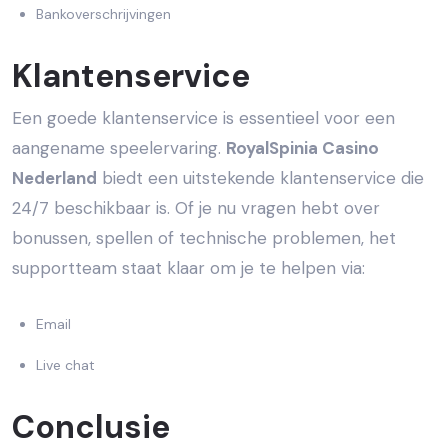
Bankoverschrijvingen
Klantenservice
Een goede klantenservice is essentieel voor een
aangename speelervaring.
RoyalSpinia Casino
Nederland
biedt een uitstekende klantenservice die
24/7 beschikbaar is. Of je nu vragen hebt over
bonussen, spellen of technische problemen, het
supportteam staat klaar om je te helpen via:
Email
Live chat
Conclusie