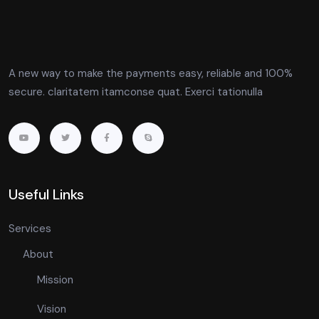
A new way to make the payments easy, reliable and 100%
secure. claritatem itamconse quat. Exerci tationulla
Useful Links
Services
About
Mission
Vision