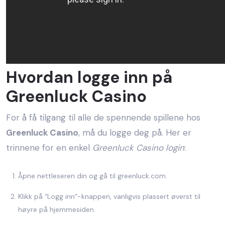
Hvordan logge inn på
Greenluck Casino
For å få tilgang til alle de spennende spillene hos
Greenluck Casino
, må du logge deg på. Her er
trinnene for en enkel
Greenluck Casino login
:
Åpne nettleseren din og gå til
greenluck.com
.
Klikk på “Logg inn”-knappen, vanligvis plassert øverst til
høyre på hjemmesiden.