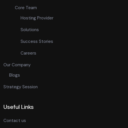
Core Team
Hosting Provider
Solutions
Success Stories
Careers
Our Company
Blogs
Strategy Session
Useful Links
Contact us