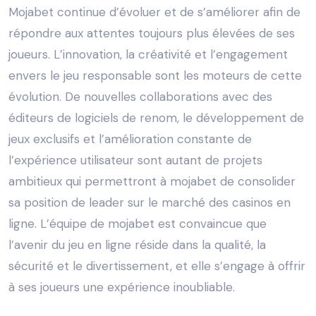
Mojabet continue d’évoluer et de s’améliorer afin de
répondre aux attentes toujours plus élevées de ses
joueurs. L’innovation, la créativité et l’engagement
envers le jeu responsable sont les moteurs de cette
évolution. De nouvelles collaborations avec des
éditeurs de logiciels de renom, le développement de
jeux exclusifs et l’amélioration constante de
l’expérience utilisateur sont autant de projets
ambitieux qui permettront à mojabet de consolider
sa position de leader sur le marché des casinos en
ligne. L’équipe de mojabet est convaincue que
l’avenir du jeu en ligne réside dans la qualité, la
sécurité et le divertissement, et elle s’engage à offrir
à ses joueurs une expérience inoubliable.