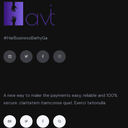
#HarBusinessBarhyGa
A new way to make the payments easy, reliable and 100%
secure. claritatem itamconse quat. Exerci tationulla