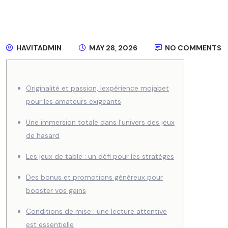
HAVITADMIN
MAY 28, 2026
NO COMMENTS
Originalité et passion, lexpérience mojabet
pour les amateurs exigeants
Une immersion totale dans l’univers des jeux
de hasard
Les jeux de table : un défi pour les stratèges
Des bonus et promotions généreux pour
booster vos gains
Conditions de mise : une lecture attentive
est essentielle