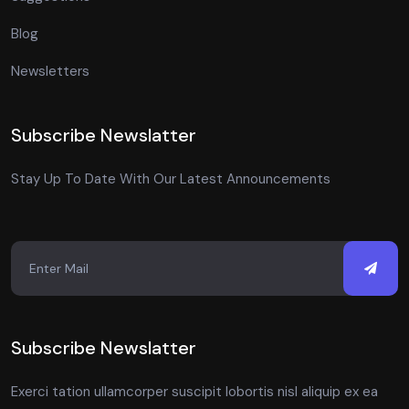
Blog
Newsletters
Subscribe Newslatter
Stay Up To Date With Our Latest Announcements
Subscribe Newslatter
Exerci tation ullamcorper suscipit lobortis nisl aliquip ex ea