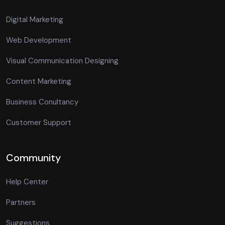
Digital Marketing
Web Development
Visual Communication Designing
Content Marketing
Business Conultancy
Customer Support
Community
Help Center
Partners
Suggestions