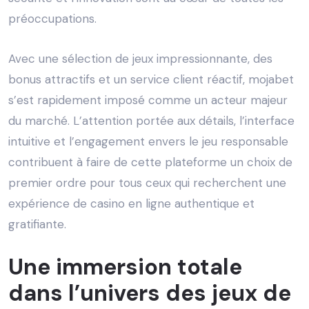
préoccupations.
Avec une sélection de jeux impressionnante, des
bonus attractifs et un service client réactif,
mojabet
s’est rapidement imposé comme un acteur majeur
du marché. L’attention portée aux détails, l’interface
intuitive et l’engagement envers le jeu responsable
contribuent à faire de cette plateforme un choix de
premier ordre pour tous ceux qui recherchent une
expérience de casino en ligne authentique et
gratifiante.
Une immersion totale
dans l’univers des jeux de