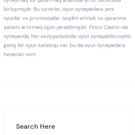
oynaymaq və qazanmaq arasında iyi bir dərəcədə
birləşmişdir. Bu turnirlər, oyun oynayanlara yeni
oyunlar və promosiyalar təqdim etmək və qazanma
şansını artırmaq üçün yaradılmışdır. Pinco Casino-da
oynayanda, her səviyyədəsində oyun oynayabilecəyiniz
geniş bir oyun kataloqu var, bu da oyun oynayanlara
heyecan verir.
Search Here