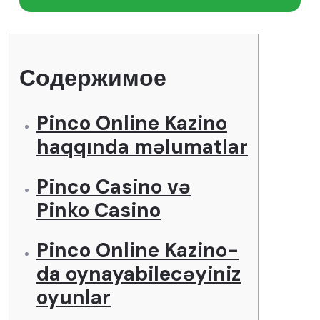
Содержимое
Pinco Online Kazino
haqqında məlumatlar
Pinco Casino və
Pinko Casino
Pinco Online Kazino-
da oynayabilecəyiniz
oyunlar