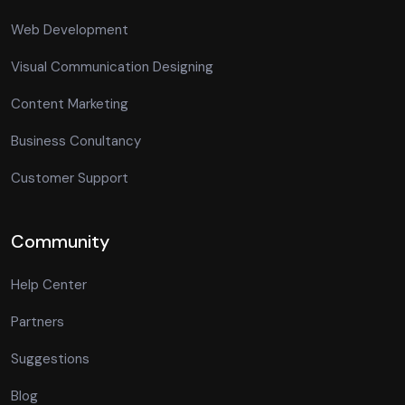
Web Development
Visual Communication Designing
Content Marketing
Business Conultancy
Customer Support
Community
Help Center
Partners
Suggestions
Blog