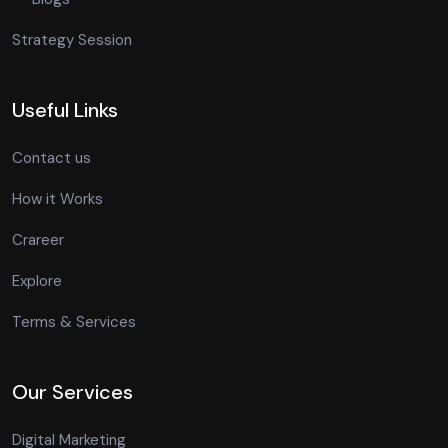
Strategy Session
Useful Links
Contact us
How it Works
Crareer
Explore
Terms & Services
Our Services
Digital Marketing