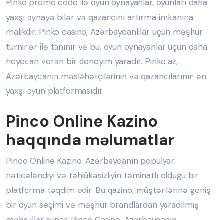
Pinko promo code ilə oyun oynayanlar, oyunları daha
yaxşı oynayə bilər və qazancını artırma imkanına
malikdir. Pinko casino, Azərbaycanlılar üçün məşhur
turnirlər ilə tanınır və bu, oyun oynayanlar üçün daha
heyecan verən bir deneyim yaradır. Pinko az,
Azərbaycanın məsləhətçilərinin və qazancılarının ən
yaxşı oyun platformasıdır.
Pinco Online Kazino
haqqında məlumatlar
Pinco Online Kazino, Azərbaycanın populyar
nəticələndiyi və təhlükəsizliyin təminatlı olduğu bir
platforma təqdim edir. Bu qazino, müştərilərinə geniş
bir oyun seçimi və məşhur brandlardan yaradılmış
məhsullar sunar. Pinco Casino, Azərbaycanın