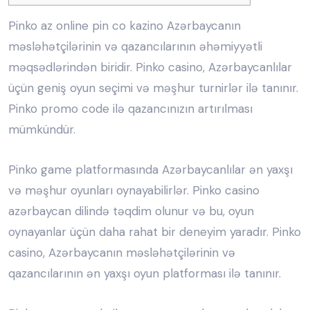
Pinko az online
pin co
kazino Azərbaycanın
məsləhətçilərinin və qazancılarının əhəmiyyətli
məqsədlərindən biridir. Pinko casino, Azərbaycanlılar
üçün geniş oyun seçimi və məşhur turnirlər ilə tanınır.
Pinko promo code ilə qazancınızın artırılması
mümkündür.
Pinko game platformasında Azərbaycanlılar ən yaxşı
və məşhur oyunları oynayabilirlər. Pinko casino
azərbaycan dilində təqdim olunur və bu, oyun
oynayanlar üçün daha rahat bir deneyim yaradır. Pinko
casino, Azərbaycanın məsləhətçilərinin və
qazancılarının ən yaxşı oyun platforması ilə tanınır.