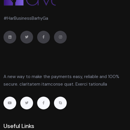
#HarBusinessBarhyGa
A new way to make the payments easy, reliable and 100%
secure. claritatem itamconse quat. Exerci tationulla
Useful Links