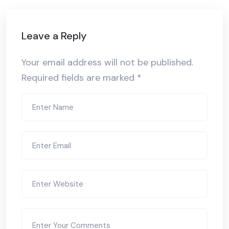
Leave a Reply
Your email address will not be published.
Required fields are marked
*