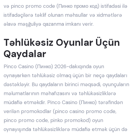
və pinco promo code (Пинко промо код) istifadəsi ilə
istifadəçilərə təklif olunan məhsullar və xidmətlərə
əlavə məşğuliyə qazanma imkanı verir.
Təhlükəsiz Oyunlar Üçün
Qaydalar
Pinco Casino (Пинко) 2026-dakıqında oyun
oynayarken təhlükəsiz olmaq üçün bir neçə qaydaları
dəstəkləyir. Bu qaydaların birinci məqsədi, oyunçuların
məlumatlarının məhafızasını və təhlükəsizliklərə
müdafiə etməkdir. Pinco Casino (Пинко) tərəfindən
verilən promokodlar (pinco casino promo code,
pinco promo code, pinko promokod) oyun
oynayışında təhlükəsizliklərə müdafiə etmək üçün də