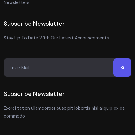
Newsletters
Subscribe Newslatter
Stay Up To Date With Our Latest Announcements
Subscribe Newslatter
Exerci tation ullamcorper suscipit lobortis nisl aliquip ex ea
commodo