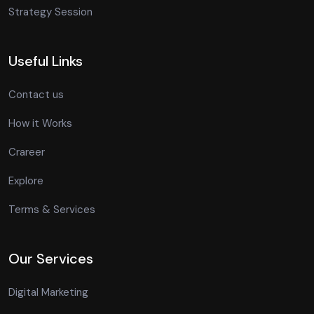
Strategy Session
Useful Links
Contact us
How it Works
Crareer
Explore
Terms & Services
Our Services
Digital Marketing