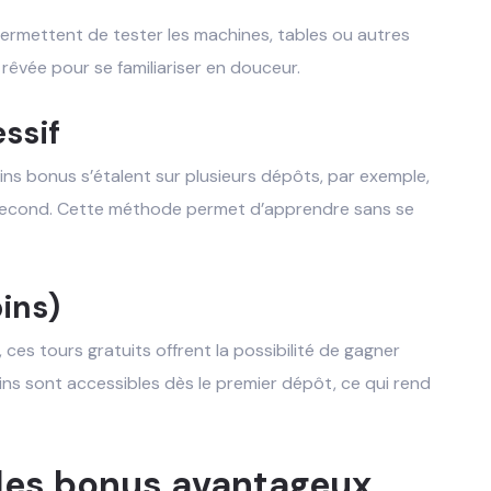
 permettent de tester les machines, tables ou autres
 rêvée pour se familiariser en douceur.
ssif
ns bonus s’étalent sur plusieurs dépôts, par exemple,
e second. Cette méthode permet d’apprendre sans se
pins)
ces tours gratuits offrent la possibilité de gagner
pins sont accessibles dès le premier dépôt, ce qui rend
des bonus avantageux