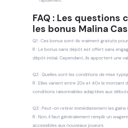
rapidement.
FAQ : Les questions 
les bonus Malina Cas
Q1 : Ces bonus sont-ils vraiment gratuits pou
R : Le bonus sans dépôt est offert sans engag
dépôt initial. Cependant, ils apportent une v
Q2 : Quelles sont les conditions de mise typi
R : Elles varient entre 20x et 40x le montan
conditions raisonnables adaptées aux débuta
Q3 : Peut-on retirer immédiatement les gains i
R : Non, il faut généralement remplir un wager
accessibles aux nouveaux joueurs.