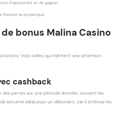
ances d’apprendre et de gagner
ui freinent la dynamique
 de bonus Malina Casino
itations. Voici celles qui méritent une attention
avec cashback
des pertes sur une période donnée, souvent les
t de sécurité idéal pour un débutant, car il atténue les