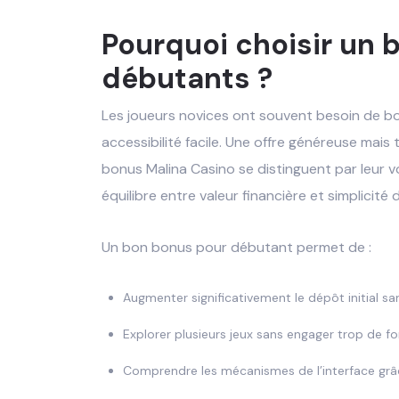
Pourquoi choisir un 
débutants ?
Les joueurs novices ont souvent besoin de b
accessibilité facile. Une offre généreuse mai
bonus Malina Casino se distinguent par leur v
équilibre entre valeur financière et simplicité 
Un bon bonus pour débutant permet de :
Augmenter significativement le dépôt initial sa
Explorer plusieurs jeux sans engager trop de f
Comprendre les mécanismes de l’interface grâc