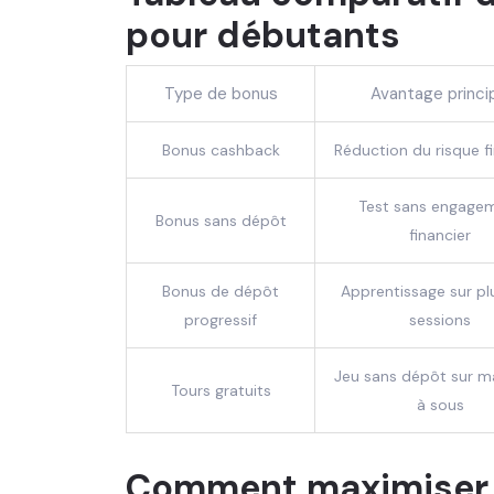
pour débutants
Type de bonus
Avantage princi
Bonus cashback
Réduction du risque f
Test sans engage
Bonus sans dépôt
financier
Bonus de dépôt
Apprentissage sur pl
progressif
sessions
Jeu sans dépôt sur m
Tours gratuits
à sous
Comment maximiser l’