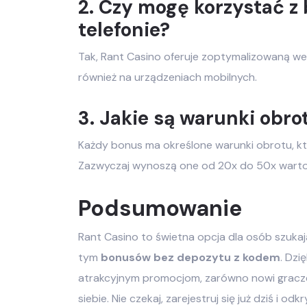
2. Czy mogę korzystać z
telefonie?
Tak, Rant Casino oferuje zoptymalizowaną we
również na urządzeniach mobilnych.
3. Jakie są warunki obr
Każdy bonus ma określone warunki obrotu, kt
Zazwyczaj wynoszą one od 20x do 50x warto
Podsumowanie
Rant Casino to świetna opcja dla osób szuka
tym
bonusów bez depozytu z kodem
. Dzi
atrakcyjnym promocjom, zarówno nowi gracze, 
siebie. Nie czekaj, zarejestruj się już dziś i o