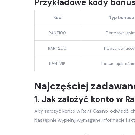
Przykładowe kody bonu
Kod
Typ bonusu
RANT100
Darmowe spin
RANT200
Kwota bonuso
RANTVIP
Bonus lojalności
Najczęściej zadawan
1. Jak założyć konto w R
Aby założyć konto w Rant Casino, odwiedź ich st
Następnie wypełnij wymagane informacje i akt