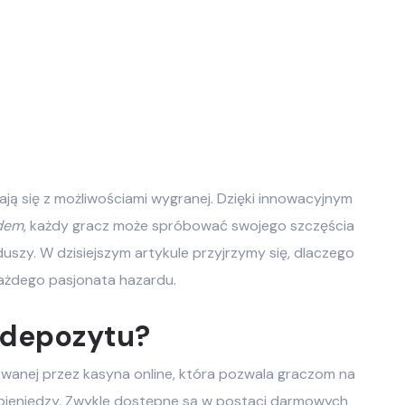
ają się z możliwościami wygranej. Dzięki innowacyjnym
odem
, każdy gracz może spróbować swojego szczęścia
szy. W dzisiejszym artykule przyjrzymy się, dlaczego
ażdego pasjonata hazardu.
 depozytu?
wanej przez kasyna online, która pozwala graczom na
 pieniędzy. Zwykle dostępne są w postaci darmowych