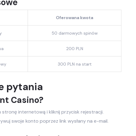
sowe
Oferowana kwota
y
50 darmowych spinów
wa
200 PLN
owy
300 PLN na start
e pytania
ant Casino?
ronę internetową i kliknij przycisk rejestracji.
ywuj swoje konto poprzez link wysłany na e-mail.