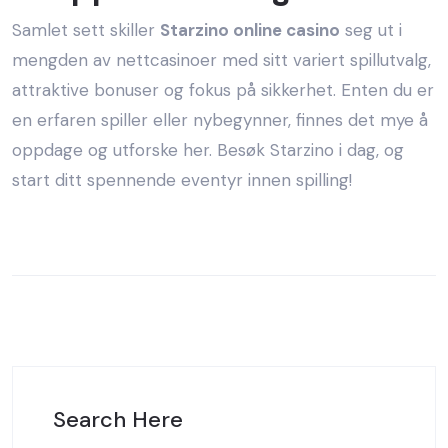
Samlet sett skiller
Starzino online casino
seg ut i
mengden av nettcasinoer med sitt variert spillutvalg,
attraktive bonuser og fokus på sikkerhet. Enten du er
en erfaren spiller eller nybegynner, finnes det mye å
oppdage og utforske her. Besøk Starzino i dag, og
start ditt spennende eventyr innen spilling!
Search Here