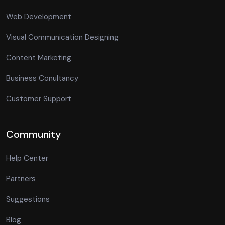
Web Development
Visual Communication Designing
Content Marketing
Business Conultancy
Customer Support
Community
Help Center
Partners
Suggestions
Blog