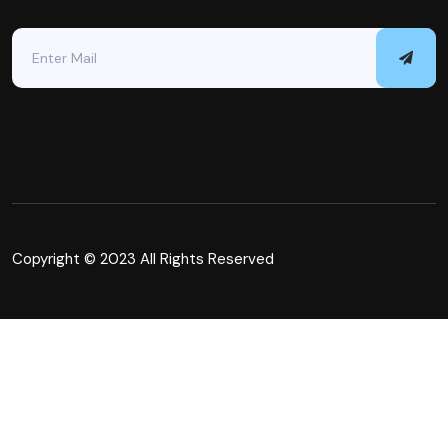
Copyright © 2023 All Rights Reserved