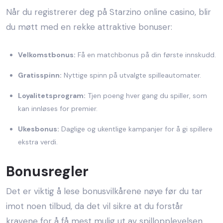
Når du registrerer deg på Starzino online casino, blir
du møtt med en rekke attraktive bonuser:
Velkomstbonus:
Få en matchbonus på din første innskudd.
Gratisspinn:
Nyttige spinn på utvalgte spilleautomater.
Loyalitetsprogram:
Tjen poeng hver gang du spiller, som
kan innløses for premier.
Ukesbonus:
Daglige og ukentlige kampanjer for å gi spillere
ekstra verdi.
Bonusregler
Det er viktig å lese bonusvilkårene nøye før du tar
imot noen tilbud, da det vil sikre at du forstår
kravene for å få mest mulig ut av spillopplevelsen.