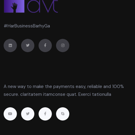
#HarBusinessBarhyGa
A new way to make the payments easy, reliable and 100%
secure. claritatem itamconse quat. Exerci tationulla