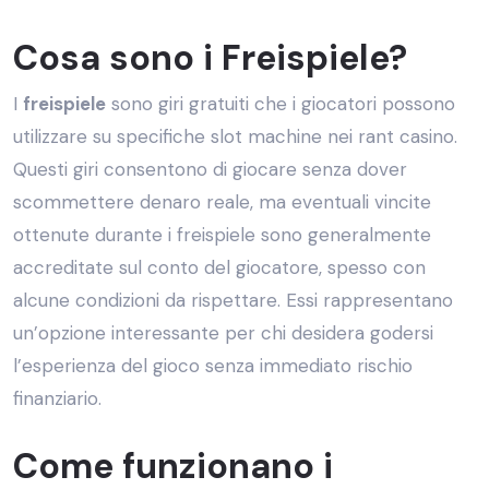
Cosa sono i Freispiele?
I
freispiele
sono giri gratuiti che i giocatori possono
utilizzare su specifiche slot machine nei rant casino.
Questi giri consentono di giocare senza dover
scommettere denaro reale, ma eventuali vincite
ottenute durante i freispiele sono generalmente
accreditate sul conto del giocatore, spesso con
alcune condizioni da rispettare. Essi rappresentano
un’opzione interessante per chi desidera godersi
l’esperienza del gioco senza immediato rischio
finanziario.
Come funzionano i