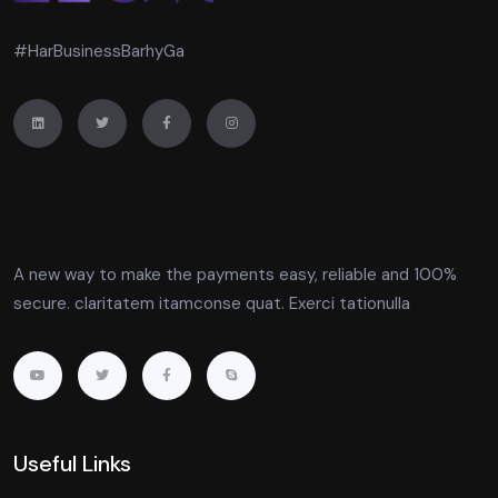
#HarBusinessBarhyGa
A new way to make the payments easy, reliable and 100%
secure. claritatem itamconse quat. Exerci tationulla
Useful Links