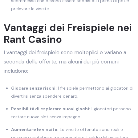
scommessa che devono essere soddisfatti prima di poter
prelevare le vincite.
Vantaggi dei Freispiele nei
Rant Casino
I vantaggi dei freispiele sono molteplici e variano a
seconda delle offerte, ma alcuni dei più comuni
includono:
Giocare senza rischi:
I freispiele permettono ai giocatori di
divertirsi senza spendere denaro.
Possibilità di esplorare nuovi giochi:
I giocatori possono
testare nuove slot senza impegno.
Aumentare le vincite:
Le vincite ottenute sono reali e
possono contribuire a incrementare il saldo del giocatore.