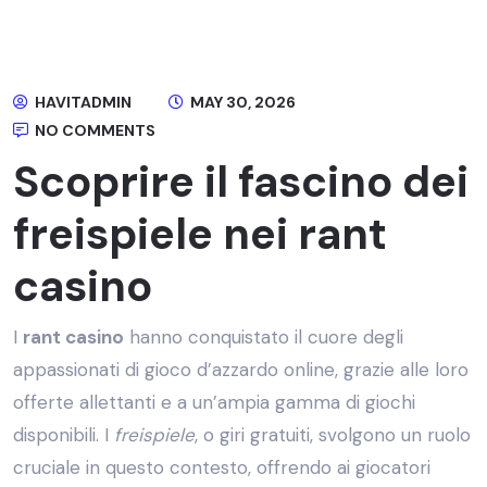
HAVITADMIN
MAY 30, 2026
NO COMMENTS
Scoprire il fascino dei
freispiele nei rant
casino
I
rant casino
hanno conquistato il cuore degli
appassionati di gioco d’azzardo online, grazie alle loro
offerte allettanti e a un’ampia gamma di giochi
disponibili. I
freispiele
, o giri gratuiti, svolgono un ruolo
cruciale in questo contesto, offrendo ai giocatori