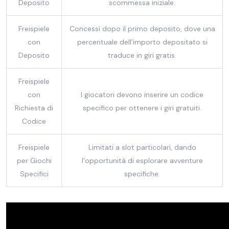
Deposito
scommessa iniziale.
Freispiele
Concessi dopo il primo deposito, dove una
con
percentuale dell’importo depositato si
Deposito
traduce in giri gratis.
Freispiele
con
I giocatori devono inserire un codice
Richiesta di
specifico per ottenere i giri gratuiti.
Codice
Freispiele
Limitati a slot particolari, dando
per Giochi
l’opportunità di esplorare avventure
Specifici
specifiche.