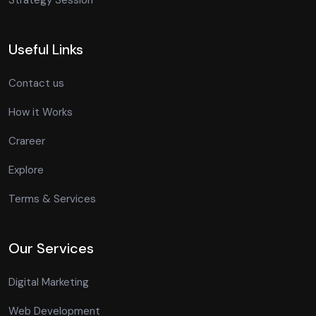
Useful Links
Contact us
How it Works
Crareer
Explore
Terms & Services
Our Services
Digital Marketing
Web Development