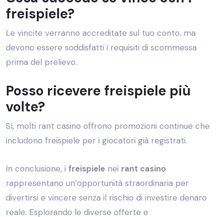
freispiele?
Le vincite verranno accreditate sul tuo conto, ma
devono essere soddisfatti i requisiti di scommessa
prima del prelievo.
Posso ricevere freispiele più
volte?
Sì, molti rant casino offrono promozioni continue che
includono freispiele per i giocatori già registrati.
In conclusione, i
freispiele
nei
rant casino
rappresentano un’opportunità straordinaria per
divertirsi e vincere senza il rischio di investire denaro
reale. Esplorando le diverse offerte e