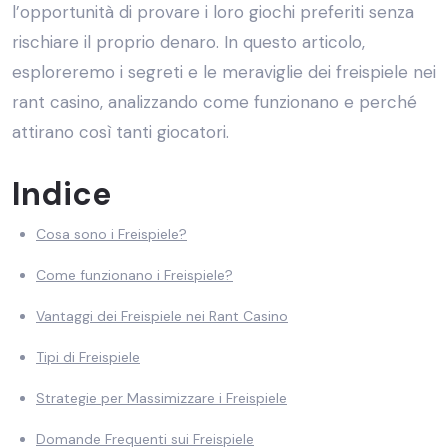
l’opportunità di provare i loro giochi preferiti senza
rischiare il proprio denaro. In questo articolo,
esploreremo i segreti e le meraviglie dei freispiele nei
rant casino, analizzando come funzionano e perché
attirano così tanti giocatori.
Indice
Cosa sono i Freispiele?
Come funzionano i Freispiele?
Vantaggi dei Freispiele nei Rant Casino
Tipi di Freispiele
Strategie per Massimizzare i Freispiele
Domande Frequenti sui Freispiele