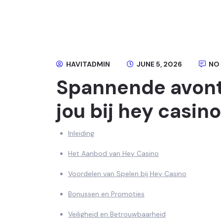
HAVITADMIN
JUNE 5, 2026
NO
Spannende avont
jou bij hey casino
Inleiding
Het Aanbod van Hey Casino
Voordelen van Spelen bij Hey Casino
Bonussen en Promoties
Veiligheid en Betrouwbaarheid