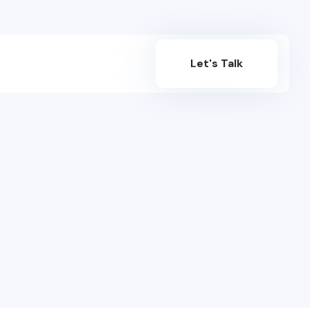
Let's Talk