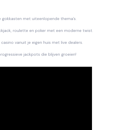
de gokkasten met uiteenlopende thema’s.
ackjack, roulette en poker met een moderne twist.
casino vanuit je eigen huis met live dealers.
gressieve jackpots die blijven groeien!