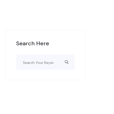
Search Here