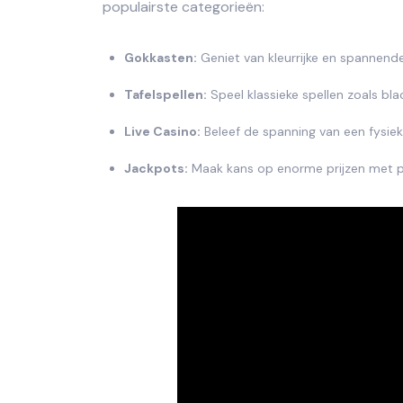
populairste categorieën:
Gokkasten:
Geniet van kleurrijke en spannen
Tafelspellen:
Speel klassieke spellen zoals bl
Live Casino:
Beleef de spanning van een fysiek 
Jackpots:
Maak kans op enorme prijzen met pro