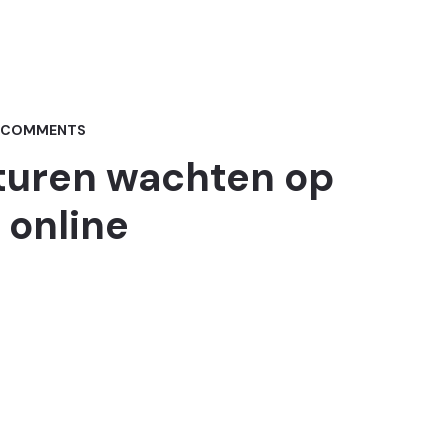
 COMMENTS
uren wachten op
 online