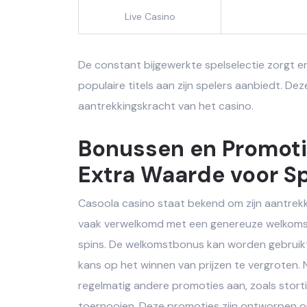
Live Casino
De constant bijgewerkte spelselectie zorgt e
populaire titels aan zijn spelers aanbiedt. D
aantrekkingskracht van het casino.
Bonussen en Promotie
Extra Waarde voor S
Casoola casino staat bekend om zijn aantrek
vaak verwelkomd met een genereuze welkomstb
spins. De welkomstbonus kan worden gebruikt
kans op het winnen van prijzen te vergroten
regelmatig andere promoties aan, zoals stor
toernooien. Deze promoties zijn ontworpen o