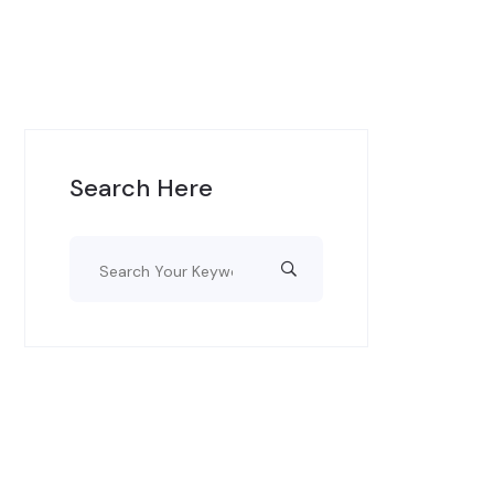
Search Here