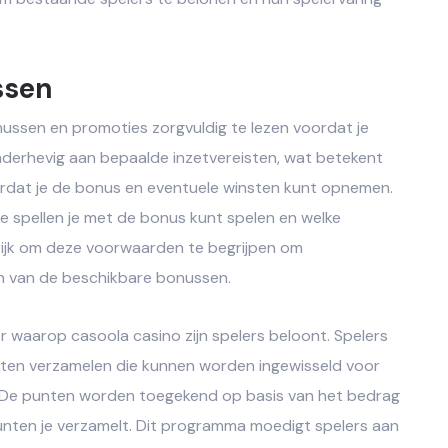
ssen
ussen en promoties zorgvuldig te lezen voordat je
derhevig aan bepaalde inzetvereisten, wat betekent
rdat je de bonus en eventuele winsten kunt opnemen.
e spellen je met de bonus kunt spelen en welke
grijk om deze voorwaarden te begrijpen om
en van de beschikbare bonussen.
r waarop casoola casino zijn spelers beloont. Spelers
unten verzamelen die kunnen worden ingewisseld voor
. De punten worden toegekend op basis van het bedrag
punten je verzamelt. Dit programma moedigt spelers aan