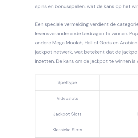
spins en bonusspellen, wat de kans op het win
Een speciale vermelding verdient de categorie
levensveranderende bedragen te winnen. Popul
andere Mega Moolah, Hall of Gods en Arabian 
jackpot netwerk, wat betekent dat de jackpo
inzetten. De kans om de jackpot te winnen is 
Speltype
Videoslots
Jackpot Slots
Klassieke Slots