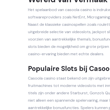
Het spelaanbod van casoola casino is indruk
softwareproviders zoals NetEnt, Microgaming en
Naast de klassieke casinospellen zoals roulet
uitgebreide selectie van videoslots, jackpot sl
voorzien van aantrekkelijke thema’s, bonusfu
slots bieden de mogelijkheid om grote prijzen 
casino-ervaring bieden met echte dealers.
Populaire Slots bij Caso
Casoola casino staat bekend om zijn uitgebre
fruitmachines tot moderne videoslots met innov
titels zijn onder andere Starburst, Gonzo’s 
niet alleen een spannende spelervaring, maa
aantrekkelijke bonusfuncties. Spelers kunnen 