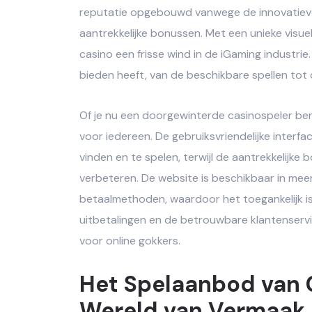
reputatie opgebouwd vanwege de innovatieve
aantrekkelijke bonussen. Met een unieke visue
casino een frisse wind in de iGaming industrie.
bieden heeft, van de beschikbare spellen tot 
Of je nu een doorgewinterde casinospeler ben
voor iedereen. De gebruiksvriendelijke interfa
vinden en te spelen, terwijl de aantrekkelijke
verbeteren. De website is beschikbaar in mee
betaalmethoden, waardoor het toegankelijk is 
uitbetalingen en de betrouwbare klantenservi
voor online gokkers.
Het Spelaanbod van 
Wereld van Vermaak