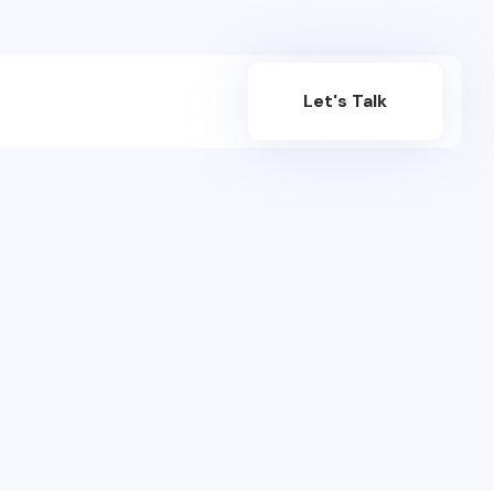
Let's Talk