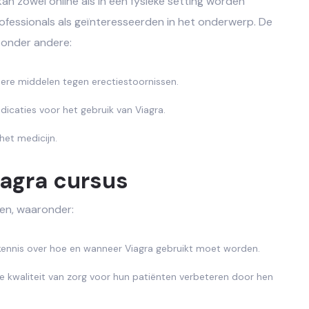
an zowel online als in een fysieke setting worden
fessionals als geïnteresseerden in het onderwerp. De
n onder andere:
dere middelen tegen erectiestoornissen.
dicaties voor het gebruik van Viagra.
 het medicijn.
iagra cursus
len, waaronder:
ennis over hoe en wanneer Viagra gebruikt moet worden.
 kwaliteit van zorg voor hun patiënten verbeteren door hen