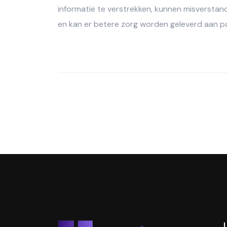
informatie te verstrekken, kunnen misverst
en kan er betere zorg worden geleverd aan p