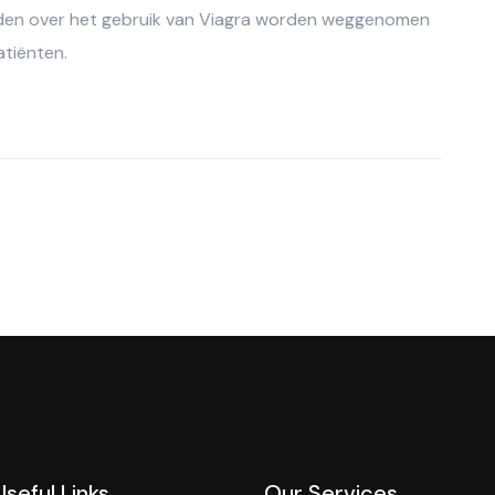
anden over het gebruik van Viagra worden weggenomen
atiënten.
Useful Links
Our Services