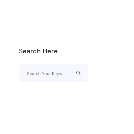
Search Here