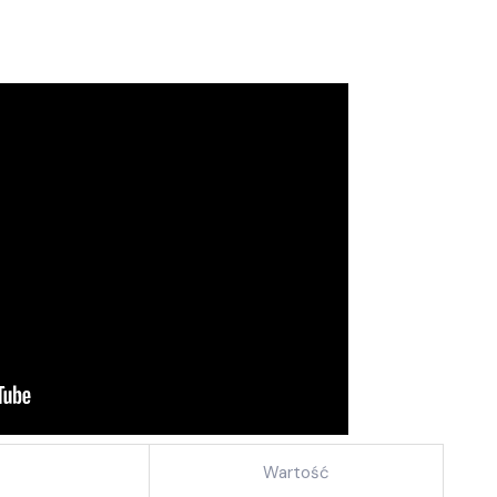
Wartość