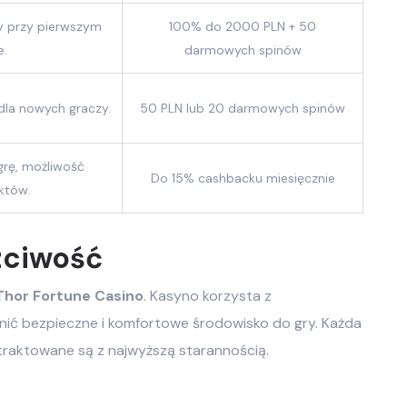
y przy pierwszym
100% do 2000 PLN + 50
e.
darmowych spinów
dla nowych graczy.
50 PLN lub 20 darmowych spinów
grę, możliwość
Do 15% cashbacku miesięcznie
któw.
zciwość
Thor Fortune Casino
. Kasyno korzysta z
nić bezpieczne i komfortowe środowisko do gry. Każda
traktowane są z najwyższą starannością.