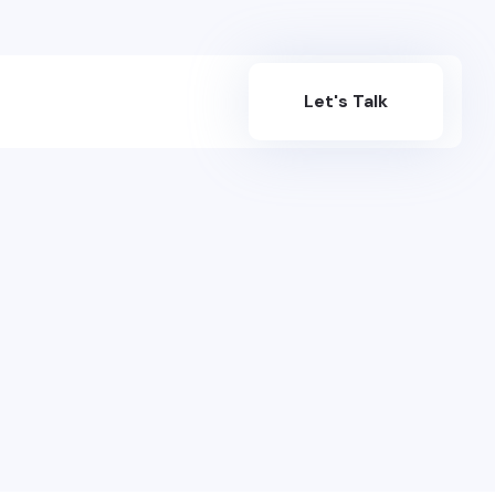
Let's Talk