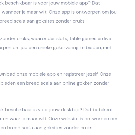
ok beschikbaar is voor jouw mobiele app? Dat
t, wanneer je maar wilt. Onze app is ontworpen om jou
breed scala aan goksites zonder cruks.
zonder cruks, waaronder slots, table games en live
orpen om jou een unieke gokervaring te bieden, met
nload onze mobiele app en registreer jezelf. Onze
wij bieden een breed scala aan online gokken zonder
ook beschikbaar is voor jouw desktop? Dat betekent
er en waar je maar wilt. Onze website is ontworpen om
een breed scala aan goksites zonder cruks.