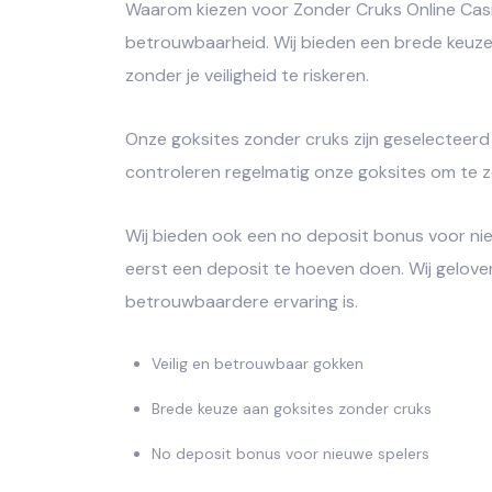
Waarom kiezen voor Zonder Cruks Online Casi
betrouwbaarheid. Wij bieden een brede keuze
zonder je veiligheid te riskeren.
Onze goksites zonder cruks zijn geselecteerd 
controleren regelmatig onze goksites om te 
Wij bieden ook een no deposit bonus voor nie
eerst een deposit te hoeven doen. Wij gelove
betrouwbaardere ervaring is.
Veilig en betrouwbaar gokken
Brede keuze aan goksites zonder cruks
No deposit bonus voor nieuwe spelers