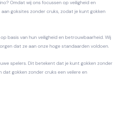
no? Omdat wij ons focussen op veiligheid en
 aan goksites zonder cruks, zodat je kunt gokken
op basis van hun veiligheid en betrouwbaarheid. Wij
zorgen dat ze aan onze hoge standaarden voldoen.
uwe spelers. Dit betekent dat je kunt gokken zonder
n dat gokken zonder cruks een veilere en