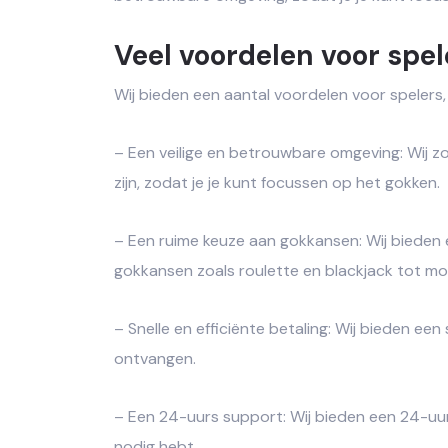
Veel voordelen voor spel
Wij bieden een aantal voordelen voor spelers
– Een veilige en betrouwbare omgeving: Wij z
zijn, zodat je je kunt focussen op het gokken.
– Een ruime keuze aan gokkansen: Wij bieden 
gokkansen zoals roulette en blackjack tot mod
– Snelle en efficiënte betaling: Wij bieden een 
ontvangen.
– Een 24-uurs support: Wij bieden een 24-uurs 
nodig hebt.