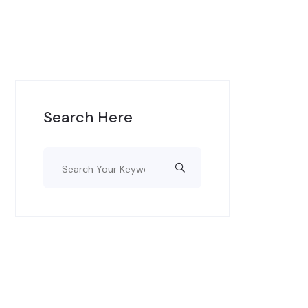
Search Here