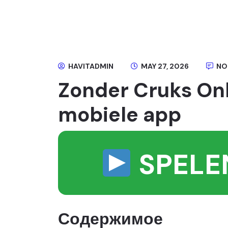
HAVITADMIN
MAY 27, 2026
NO
Zonder Cruks Onl
mobiele app
SPELE
Содержимое