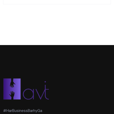
#HarBusinessBarhyGa