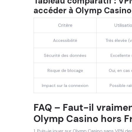
Tableau comparatif : VPN
accéder à Olymp Casino
Critère
Utilisat
Accessibilité
Très élevée (v
Sécurité des données
Excellente 
Risque de blocage
Oui, en cas
Impact sur la connexion
Possible ra
FAQ – Faut-il vraimen
Olymp Casino hors F
1. Puis-je jouer sur Olymp Casino sans VPN dep