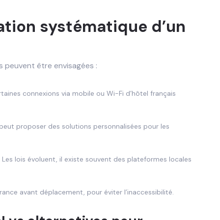
isation systématique d’un
s peuvent être envisagées :
rtaines connexions via mobile ou Wi-Fi d’hôtel français
rt peut proposer des solutions personnalisées pour les
: Les lois évoluent, il existe souvent des plateformes locales
rance avant déplacement, pour éviter l’inaccessibilité.