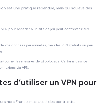
tion est une pratique répandue, mais qui soulève des
ia VPN pour accéder à un site de jeu peut contrevenir aux
t de vos données personnelles, mais les VPN gratuits ou peu
es.
contourner les mesures de géoblocage. Certains casinos
onnexions via VPN.
tes d’utiliser un VPN pour
eurs hors France, mais aussi des contraintes