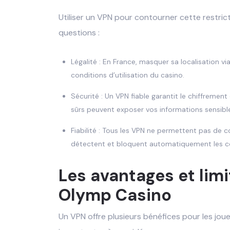
Utiliser un VPN pour contourner cette restric
questions :
Légalité : En France, masquer sa localisation v
conditions d’utilisation du casino.
Sécurité : Un VPN fiable garantit le chiffremen
sûrs peuvent exposer vos informations sensibl
Fiabilité : Tous les VPN ne permettent pas de 
détectent et bloquent automatiquement les c
Les avantages et limi
Olymp Casino
Un VPN offre plusieurs bénéfices pour les jou