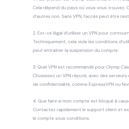
Cela dépend du pays où vous vous trouvez. Ce
d’autres non. Sans VPN, l’accès peut être rest
2. Est-ce légal d’utiliser un VPN pour contourn
Techniquement, cela viole les conditions d’util
peut entraîner la suspension du compte.
3. Quel VPN est recommandé pour Olymp Cas
Choisissez un VPN réputé, avec des serveurs e
de confidentialité, comme ExpressVPN ou No
4. Que faire si mon compte est bloqué à caus
Contactez rapidement le support client et exp
le compte sous conditions.