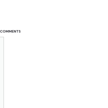
 COMMENTS