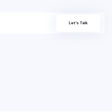
Let's Talk