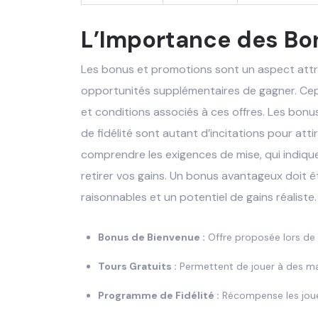
L’Importance des Bo
Les bonus et promotions sont un aspect attra
opportunités supplémentaires de gagner. Cepen
et conditions associés à ces offres. Les bonu
de fidélité sont autant d’incitations pour attire
comprendre les exigences de mise, qui indiqu
retirer vos gains. Un bonus avantageux doit êt
raisonnables et un potentiel de gains réaliste.
Bonus de Bienvenue :
Offre proposée lors de 
Tours Gratuits :
Permettent de jouer à des ma
Programme de Fidélité :
Récompense les joueu