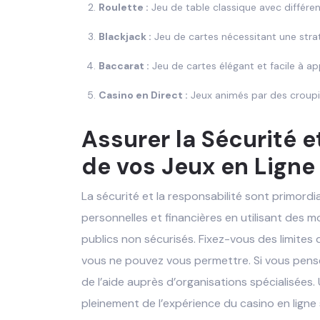
Roulette :
Jeu de table classique avec différen
Blackjack :
Jeu de cartes nécessitant une strat
Baccarat :
Jeu de cartes élégant et facile à ap
Casino en Direct :
Jeux animés par des croupie
Assurer la Sécurité e
de vos Jeux en Ligne
La sécurité et la responsabilité sont primordi
personnelles et financières en utilisant des 
publics non sécurisés. Fixez-vous des limites
vous ne pouvez vous permettre. Si vous pense
de l’aide auprès d’organisations spécialisées.
pleinement de l’expérience du casino en ligne