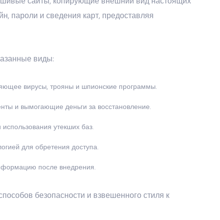
льшивые сайты, копирующие внешний вид настоящих
н, пароли и сведения карт, предоставляя
казанные виды:
яющее вирусы, трояны и шпионские программы.
ты и вымогающие деньги за восстановление.
 использования утекших баз.
огией для обретения доступа.
нформацию после внедрения.
способов безопасности и взвешенного стиля к