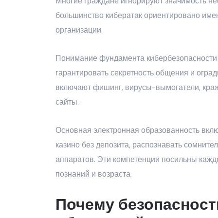
Многие граждане игнорируют значимость не
большинство кибератак ориентировано имен
организации.
Понимание фундамента кибербезопасности 
гарантировать секретность общения и огра
включают фишинг, вирусы-вымогатели, кра
сайты.
Основная электронная образованность вклю
казино без депозита, распознавать сомнит
аппаратов. Эти компетенции посильны каж
познаний и возраста.
Почему безопасност