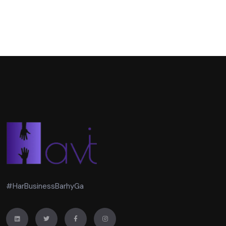
#HarBusinessBarhyGa